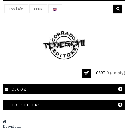
Top links
€EUR
CART
0
(empty)
EBOOK
TOP SELLERS
&gt;
Download