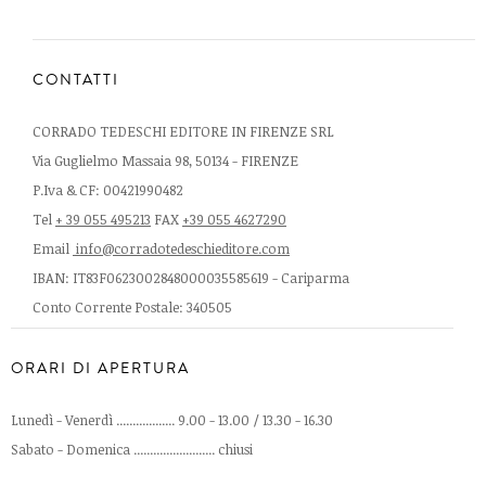
CONTATTI
CORRADO TEDESCHI EDITORE IN FIRENZE SRL
Via Guglielmo Massaia 98, 50134 - FIRENZE
P.Iva & CF: 00421990482
Tel
+ 39 055 495213
FAX
+39 055 4627290
Email
info@corradotedeschieditore.com
IBAN: IT83F0623002848000035585619 - Cariparma
Conto Corrente Postale: 340505
ORARI DI APERTURA
Lunedì - Venerdì .................. 9.00 - 13.00 / 13.30 - 16.30
Sabato - Domenica ......................... chiusi