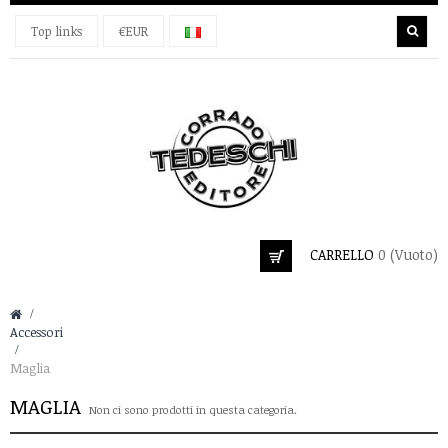
Top links
€EUR
CARRELLO
0
(Vuoto)
&gt;
Accessori
>
Maglia
MAGLIA
Non ci sono prodotti in questa categoria.