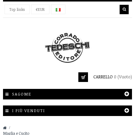
Top links
€EUR
CARRELLO
0
(Vuoto)
SAGOME
I PIÙ VENDUTI
&gt;
Maglia e Cucito