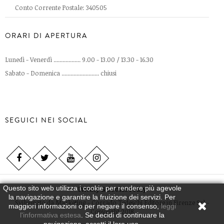
Conto Corrente Postale: 340505
ORARI DI APERTURA
Lunedì - Venerdì .................. 9.00 - 13.00 / 13.30 - 16.30
Sabato - Domenica ......................... chiusi
SEGUICI NEI SOCIAL
Questo sito web utilizza i cookie per rendere più agevole
Privacy & Cookie Policy
la navigazione e garantire la fruizione dei servizi. Per
Sviluppato da
Marketing - Corrado Tedeschi Editore in Firenze Srl -
maggiori informazioni o per negare il consenso,
leggi
Copyright 2018
l'informativa estesa
. Se decidi di continuare la