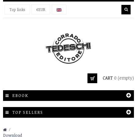
Top links
€EUR
CART
0
(empty)
EBOOK
TOP SELLERS
&gt;
Download