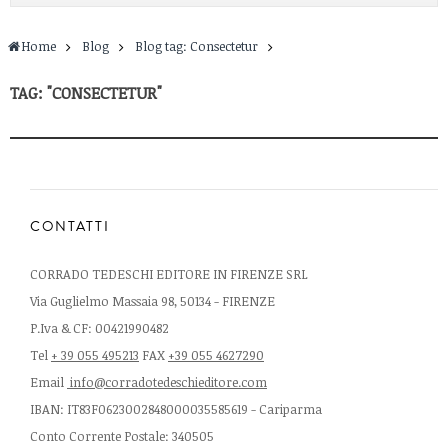
Home
Blog
Blog tag: Consectetur
TAG: "CONSECTETUR"
CONTATTI
CORRADO TEDESCHI EDITORE IN FIRENZE SRL
Via Guglielmo Massaia 98, 50134 - FIRENZE
P.Iva & CF: 00421990482
Tel
+ 39 055 495213
FAX
+39 055 4627290
Email
info@corradotedeschieditore.com
IBAN: IT83F0623002848000035585619 - Cariparma
Conto Corrente Postale: 340505