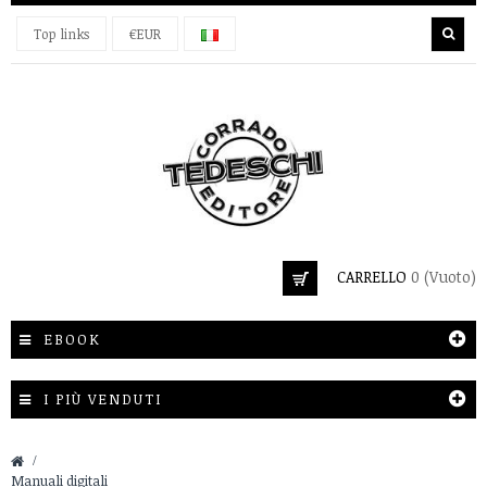
Top links
€EUR
CARRELLO
0
(Vuoto)
EBOOK
I PIÙ VENDUTI
&gt;
Manuali digitali