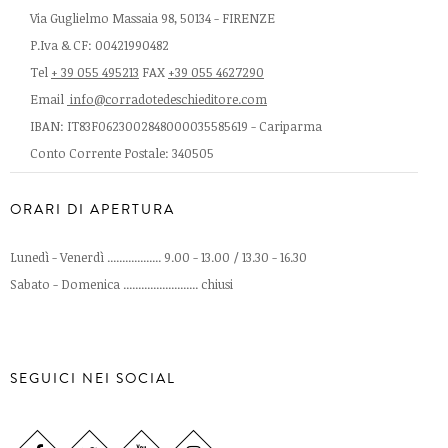
Via Guglielmo Massaia 98, 50134 - FIRENZE
P.Iva & CF: 00421990482
Tel
+ 39 055 495213
FAX
+39 055 4627290
Email
info@corradotedeschieditore.com
IBAN: IT83F0623002848000035585619 - Cariparma
Conto Corrente Postale: 340505
ORARI DI APERTURA
Lunedì - Venerdì .................. 9.00 - 13.00 / 13.30 - 16.30
Sabato - Domenica ......................... chiusi
SEGUICI NEI SOCIAL