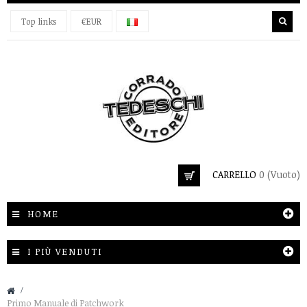
Top links
€EUR
CARRELLO
0
(Vuoto)
HOME
I PIÙ VENDUTI
&gt;
Primo Manuale di Patchwork