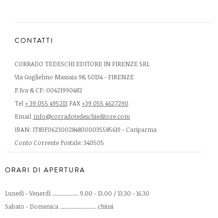
CONTATTI
CORRADO TEDESCHI EDITORE IN FIRENZE SRL
Via Guglielmo Massaia 98, 50134 - FIRENZE
P.Iva & CF: 00421990482
Tel
+ 39 055 495213
FAX
+39 055 4627290
Email
info@corradotedeschieditore.com
IBAN: IT83F0623002848000035585619 - Cariparma
Conto Corrente Postale: 340505
ORARI DI APERTURA
Lunedì - Venerdì .................. 9.00 - 13.00 / 13.30 - 16.30
Sabato - Domenica ......................... chiusi