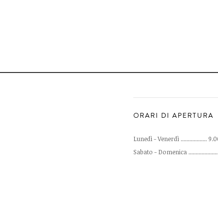
ORARI DI APERTURA
Lunedì - Venerdì .................. 9
Sabato - Domenica .....................