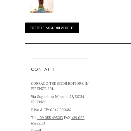
TUTTE LE MIGLIORI VENDITE
CONTATTI
CORRADO TEDESCHI EDITORE IN
FIRENZE SRL
Via Guglielmo Massaia 98, 50134 -
FIRENZE
P.Iva & CF: 00421990482
Tel
+ 39 055 495213
FAX
+39 055
4627290
Email