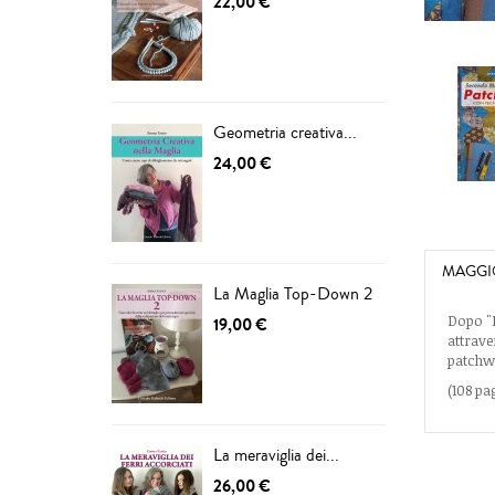
22,00 €
Geometria creativa...
24,00 €
MAGGI
La Maglia Top-Down 2
Dopo "P
19,00 €
attrave
patchwo
(108 pa
La meraviglia dei...
26,00 €