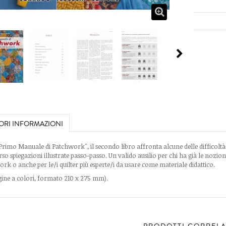
ORI INFORMAZIONI
rimo Manuale di Patchwork", il secondo libro affronta alcune delle difficoltà 
rso spiegazioni illustrate passo-passo. Un valido ausilio per chi ha già le nozi
rk o anche per le/i quilter più esperte/i da usare come materiale didattico.
gine a colori, formato 210 x 275 mm).