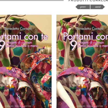
PRODOTTI CORRELA
prev
next