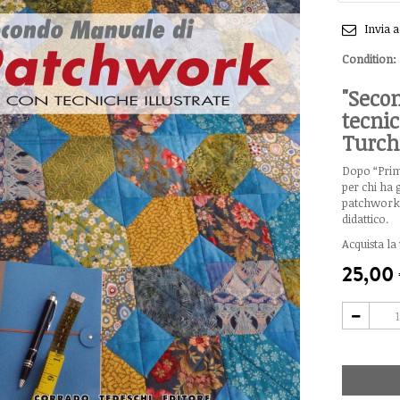
Invia 
Condition:
"Seco
tecnic
Turch
Dopo “Primo
per chi ha 
patchwork o
didattico.
Acquista la
25,00