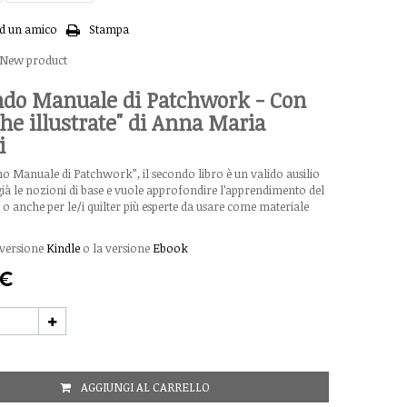
ad un amico
Stampa
New product
ndo Manuale di Patchwork - Con
he illustrate" di Anna Maria
i
 Manuale di Patchwork”, il secondo libro è un valido ausilio
già le nozioni di base e vuole approfondire l’apprendimento del
 anche per le/i quilter più esperte da usare come materiale
 versione
Kindle
o la versione
Ebook
 €
AGGIUNGI AL CARRELLO